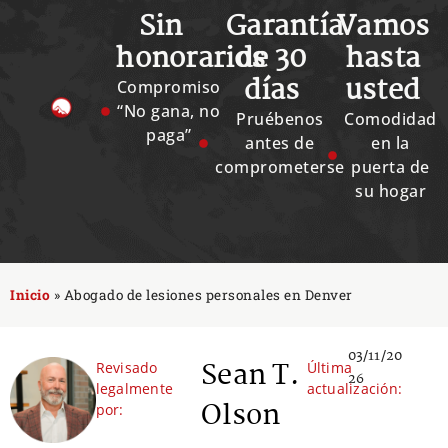
Sin
Garantía
Vamos
honorarios
de 30
hasta
días
usted
Compromiso
“No gana, no
Pruébenos
Comodidad
paga”
antes de
en la
comprometerse
puerta de
su hogar
Inicio
»
Abogado de lesiones personales en Denver
03/11/20
Sean T.
Revisado
Última
26
legalmente
actualización:
Olson
por: