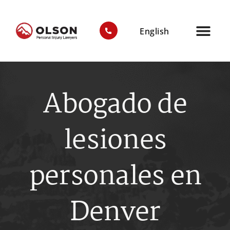
English
SOBRE NO
TESTIMONIOS 
ÁREAS DE PR
ÁREAS DE SER
Abogado de
lesiones
personales en
Denver